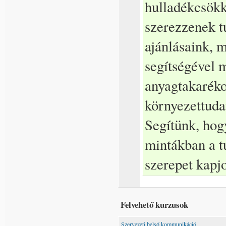
hulladékcsökk
szerezzenek t
ajánlásaink, m
segítségével 
anyagtakaréko
környezettuda
Segítünk, hog
mintákban a t
szerepet kapj
Felvehető kurzusok
Szervezeti belső kommunikáció