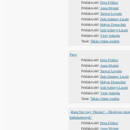
Példakészítő:
Dóra Földesi
Példakészítő:
Anna Molnár
Példakészítő:
Turóczi Levente
Példakészítő:
Zulu Zalatnay László
Példakészítő:
Mátyás Domschitz
Példakészítő:
Szili Szilágyi László
Példakészítő:
Virág Suhajda
Tanár:
Takács-Sánta András
Piros
Példakészítő:
Dóra Földesi
Példakészítő:
Anna Molnár
Példakészítő:
Turóczi Levente
Példakészítő:
Zulu Zalatnay László
Példakészítő:
Mátyás Domschitz
Példakészítő:
Szili Szilágyi László
Példakészítő:
Virág Suhajda
Tanár:
Takács-Sánta András
„Rapa Nui vagy Tikopia? – Ökológiai válsá
kiútlehetőségek”
Példakészítő:
Dóra Földesi
Példakészítő:
Anna Molnár