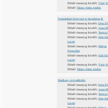
Előadó (tananyag készítő):
Virág S
Előadó:
Takács-Sánta András
Fenntartható környezet és társadalom II.
Előadó (tananyag készítő):
Dóra Fö
Előadó (tananyag készítő):
Anna M
Előadó (tananyag készítő):
Turóczi 
Előadó (tananyag készítő):
Zulu Zal
László
Előadó (tananyag készítő):
Mátyás
Domschitz
Előadó (tananyag készítő):
Szili Szi
László
Előadó (tananyag készítő):
Virág S
Előadó:
Takács-Sánta András
Hatékony civil működés
Előadó (tananyag készítő):
Dóra Fö
Előadó (tananyag készítő):
Anna M
Előadó (tananyag készítő):
Turóczi 
Előadó (tananyag készítő):
Zulu Zal
László
Előadó (tananyag készítő):
Mátyás