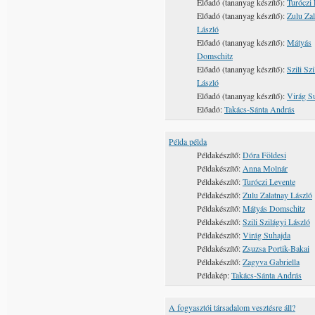
Előadó (tananyag készítő):
Turóczi 
Előadó (tananyag készítő):
Zulu Zal
László
Előadó (tananyag készítő):
Mátyás
Domschitz
Előadó (tananyag készítő):
Szili Szi
László
Előadó (tananyag készítő):
Virág S
Előadó:
Takács-Sánta András
Példa példa
Példakészítő:
Dóra Földesi
Példakészítő:
Anna Molnár
Példakészítő:
Turóczi Levente
Példakészítő:
Zulu Zalatnay László
Példakészítő:
Mátyás Domschitz
Példakészítő:
Szili Szilágyi László
Példakészítő:
Virág Suhajda
Példakészítő:
Zsuzsa Portik-Bakai
Példakészítő:
Zagyva Gabriella
Példakép:
Takács-Sánta András
A fogyasztói társadalom vesztésre áll?