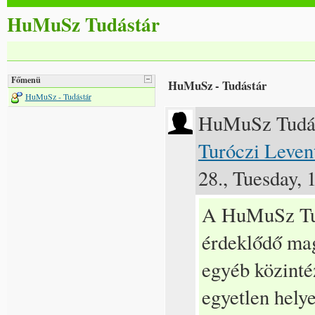
HuMuSz Tudástár
Főmenü
HuMuSz - Tudástár
HuMuSz - Tudástár
HuMuSz Tudá
Turóczi Leven
28., Tuesday, 
A HuMuSz Tud
érdeklődő mag
egyéb közinté
egyetlen helye