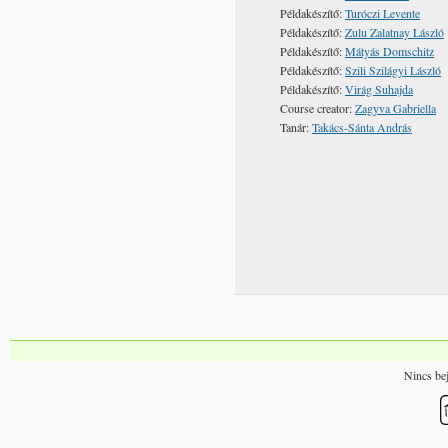
Példakészítő:
Turóczi Levente
Példakészítő:
Zulu Zalatnay László
Példakészítő:
Mátyás Domschitz
Példakészítő:
Szili Szilágyi László
Példakészítő:
Virág Suhajda
Course creator:
Zagyva Gabriella
Tanár:
Takács-Sánta András
Nincs bej