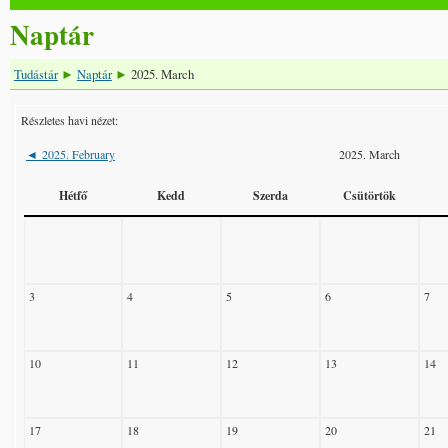
Naptár
Tudástár
Naptár
2025. March
►
►
Részletes havi nézet:
2025. February
2025. March
◄
Hétfő
Kedd
Szerda
Csütörtök
3
4
5
6
7
10
11
12
13
14
17
18
19
20
21