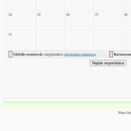
24
25
26
27
28
31
Globális események:
megjelenítése (
elrejtéséhez kattintson
)
Kurzusese
Nincs bej